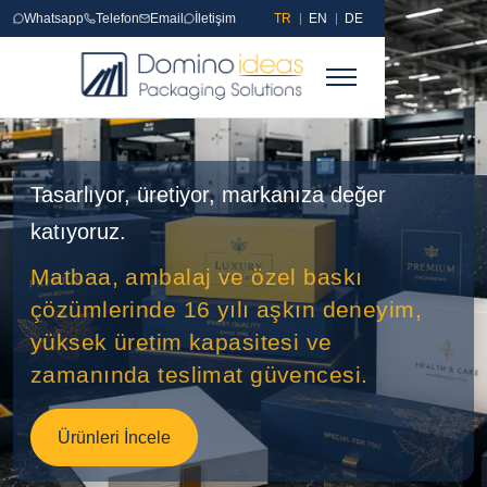
Whatsapp
Telefon
Email
İletişim
TR
EN
DE
Ana Sayfa
Tasarlıyor, üretiyor, markanıza değer
Referanslar
katıyoruz.
Matbaa
Matbaa, ambalaj ve özel baskı
çözümlerinde 16 yılı aşkın deneyim,
Matbaa Ürünleri
yüksek üretim kapasitesi ve
Sıvama
zamanında teslimat güvencesi.
Sıvamalı Kutular
Ürünleri İncele
Endüstriyel Baskı