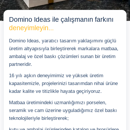
Baskılı Ürünler
Domino Ideas ile çalışmanın farkını
TR
EN
DE
deneyimleyin...
Domino Ideas, yaratıcı tasarım yaklaşımını güçlü
üretim altyapısıyla birleştirerek markalara matbaa,
ambalaj ve özel baskı çözümleri sunan bir üretim
partneridir.
16 yılı aşkın deneyimimiz ve yüksek üretim
kapasitemizle, projelerinizi tasarımdan nihai ürüne
kadar kalite ve titizlikle hayata geçiriyoruz.
Matbaa üretimindeki uzmanlığımızı porselen,
seramik ve cam üzerine uyguladığımız özel baskı
teknolojileriyle birleştirerek;
kutu ve ambalaj ürünlerinden katalog ve broşürlere,