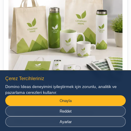
Çerez Tercihleriniz
Domino Ideas deneyimini iyileştirmek için zorunlu, analitik ve
pazarlama cerezleri kullanır.
Üretim Öncesi Görsel Onay
Onayla
Markanızın ürün üzerindeki görünümünü dijital
Reddet
ortamda hazırlayarak üretim öncesinde
değerlendirmenizi sağlıyoruz.
Ayarlar