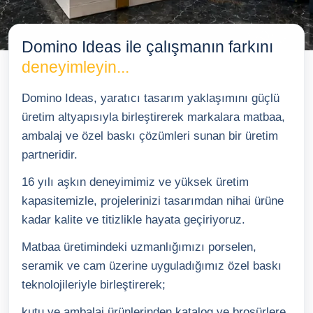
Baskılı Ürünler
Domino Ideas ile çalışmanın farkını
TR
EN
DE
deneyimleyin...
Domino Ideas, yaratıcı tasarım yaklaşımını güçlü
üretim altyapısıyla birleştirerek markalara matbaa,
ambalaj ve özel baskı çözümleri sunan bir üretim
partneridir.
16 yılı aşkın deneyimimiz ve yüksek üretim
kapasitemizle, projelerinizi tasarımdan nihai ürüne
kadar kalite ve titizlikle hayata geçiriyoruz.
Matbaa üretimindeki uzmanlığımızı porselen,
seramik ve cam üzerine uyguladığımız özel baskı
teknolojileriyle birleştirerek;
kutu ve ambalaj ürünlerinden katalog ve broşürlere,