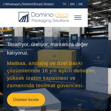
Whatsapp
Telefon
Email
İletişim
TR
EN
DE
Ana Sayfa
Tasarlıyor, üretiyor, markanıza değer
Referanslar
katıyoruz.
Matbaa
Matbaa, ambalaj ve özel baskı
çözümlerinde 16 yılı aşkın deneyim,
Matbaa Ürünleri
yüksek üretim kapasitesi ve
Sıvama
zamanında teslimat güvencesi.
Sıvamalı Kutular
Ürünleri İncele
Endüstriyel Baskı