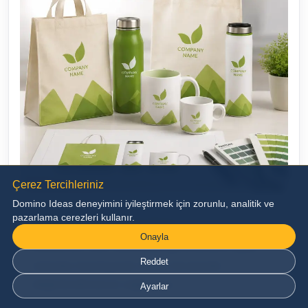
Çerez Tercihleriniz
Domino Ideas deneyimini iyileştirmek için zorunlu, analitik ve
pazarlama cerezleri kullanır.
Üretim Öncesi Görsel Onay
Onayla
Markanızın ürün üzerindeki görünümünü dijital
Reddet
ortamda hazırlayarak üretim öncesinde
değerlendirmenizi sağlıyoruz.
Ayarlar