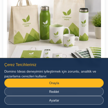
Çerez Tercihleriniz
Domino Ideas deneyimini iyileştirmek için zorunlu, analitik ve
pazarlama cerezleri kullanır.
Üretim Öncesi Görsel Onay
Onayla
Markanızın ürün üzerindeki görünümünü dijital
Reddet
ortamda hazırlayarak üretim öncesinde
değerlendirmenizi sağlıyoruz.
Ayarlar