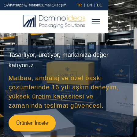
Whatsapp
Telefon
Email
İletişim
TR
EN
DE
Ana Sayfa
Tasarlıyor, üretiyor, markanıza değer
Referanslar
katıyoruz.
Matbaa
Matbaa, ambalaj ve özel baskı
çözümlerinde 16 yılı aşkın deneyim,
Matbaa Ürünleri
yüksek üretim kapasitesi ve
Sıvama
zamanında teslimat güvencesi.
Sıvamalı Kutular
Ürünleri İncele
Endüstriyel Baskı