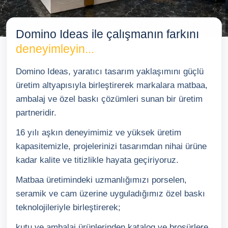
Baskılı Ürünler
Domino Ideas ile çalışmanın farkını
TR
EN
DE
deneyimleyin...
Domino Ideas, yaratıcı tasarım yaklaşımını güçlü
üretim altyapısıyla birleştirerek markalara matbaa,
ambalaj ve özel baskı çözümleri sunan bir üretim
partneridir.
16 yılı aşkın deneyimimiz ve yüksek üretim
kapasitemizle, projelerinizi tasarımdan nihai ürüne
kadar kalite ve titizlikle hayata geçiriyoruz.
Matbaa üretimindeki uzmanlığımızı porselen,
seramik ve cam üzerine uyguladığımız özel baskı
teknolojileriyle birleştirerek;
kutu ve ambalaj ürünlerinden katalog ve broşürlere,