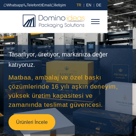
Whatsapp
Telefon
Email
İletişim
TR
EN
DE
Ana Sayfa
Tasarlıyor, üretiyor, markanıza değer
Referanslar
katıyoruz.
Matbaa
Matbaa, ambalaj ve özel baskı
çözümlerinde 16 yılı aşkın deneyim,
Matbaa Ürünleri
yüksek üretim kapasitesi ve
Sıvama
zamanında teslimat güvencesi.
Sıvamalı Kutular
Ürünleri İncele
Endüstriyel Baskı