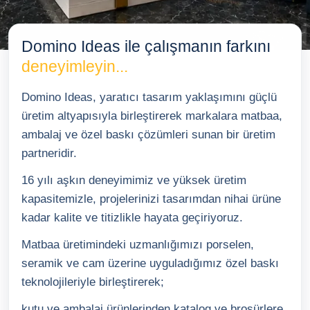
Baskılı Ürünler
Domino Ideas ile çalışmanın farkını
TR
EN
DE
deneyimleyin...
Domino Ideas, yaratıcı tasarım yaklaşımını güçlü
üretim altyapısıyla birleştirerek markalara matbaa,
ambalaj ve özel baskı çözümleri sunan bir üretim
partneridir.
16 yılı aşkın deneyimimiz ve yüksek üretim
kapasitemizle, projelerinizi tasarımdan nihai ürüne
kadar kalite ve titizlikle hayata geçiriyoruz.
Matbaa üretimindeki uzmanlığımızı porselen,
seramik ve cam üzerine uyguladığımız özel baskı
teknolojileriyle birleştirerek;
kutu ve ambalaj ürünlerinden katalog ve broşürlere,