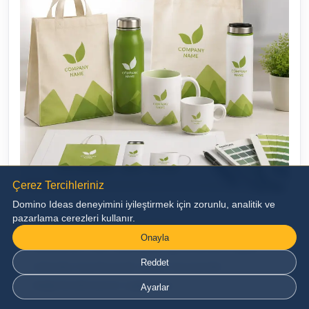
Çerez Tercihleriniz
Domino Ideas deneyimini iyileştirmek için zorunlu, analitik ve
pazarlama cerezleri kullanır.
Üretim Öncesi Görsel Onay
Onayla
Markanızın ürün üzerindeki görünümünü dijital
Reddet
ortamda hazırlayarak üretim öncesinde
değerlendirmenizi sağlıyoruz.
Ayarlar