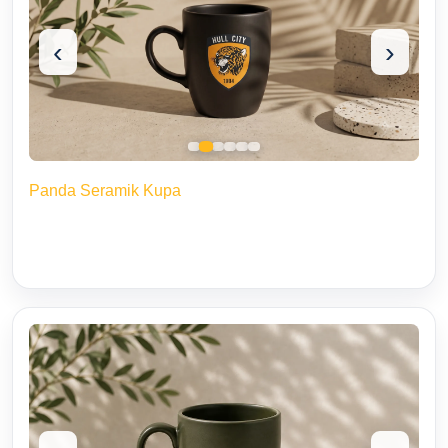
‹
›
Panda Seramik Kupa