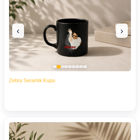
‹
›
Zebra Seramik Kupa