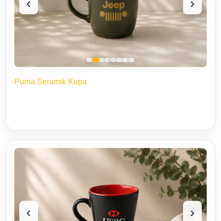
‹
›
Puma Seramik Kupa
‹
›