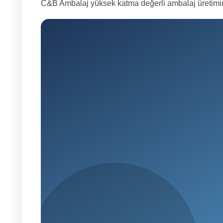
C&B Ambalaj yüksek katma değerli ambalaj üretimini