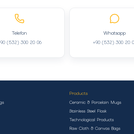
Telefon
Whatsapp
90 (532) 300 20 06
+90 (532) 300 20 
Products
gs
Ceramic & Porcelain Mugs
Stainless Steel Flask
Technological Products
Raw Cloth & Canvas Bags