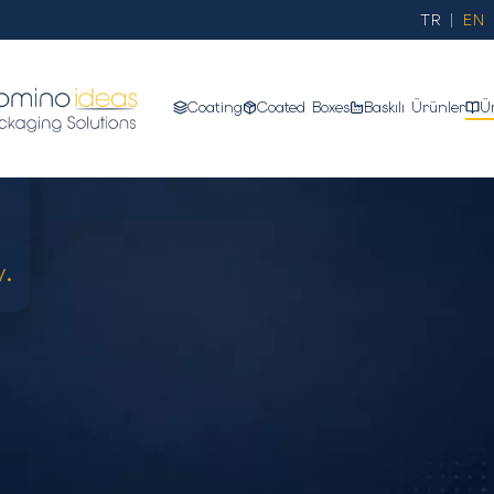
TR
EN
Coating
Coated Boxes
Baskılı Ürünler
Ü
y.