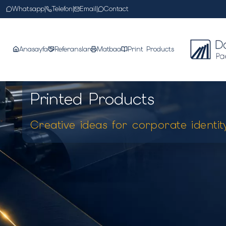
Whatsapp
|
Telefon
|
Email
|
Contact
Anasayfa
Referanslar
Matbaa
Print Products
Printed Products
Creative ideas for corporate identit