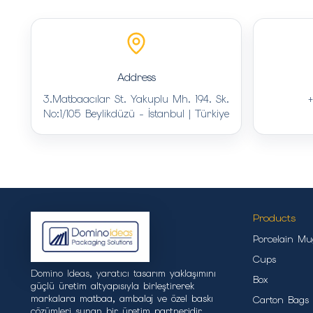
Address
3.Matbaacılar St. Yakuplu Mh. 194. Sk.
+
No:1/105 Beylikdüzü - İstanbul | Türkiye
Products
Porcelain Mu
Cups
Domino Ideas, yaratıcı tasarım yaklaşımını
Box
güçlü üretim altyapısıyla birleştirerek
markalara matbaa, ambalaj ve özel baskı
Carton Bags
çözümleri sunan bir üretim partneridir.