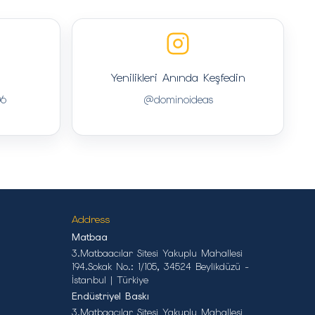
Yenilikleri Anında Keşfedin
06
@dominoideas
Address
Matbaa
3.Matbaacılar Sitesi Yakuplu Mahallesi
194.Sokak No.: 1/105, 34524 Beylikdüzü -
İstanbul | Türkiye
Endüstriyel Baskı
3.Matbaacılar Sitesi Yakuplu Mahallesi