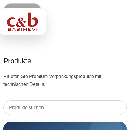
Startseite
Ueber Uns
Produkte
Produkte
Pruefen Sie Premium-Verpackungsprodukte mit
Leistungen
technischen Details.
Referenzen
Kontakt
TR
EN
DE