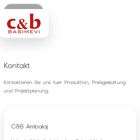
Startseite
Ueber Uns
Kontakt
Produkte
Kontaktieren Sie uns fuer Produktion, Preisgestaltung
Leistungen
und Projektplanung.
Referenzen
Kontakt
C&B Ambalaj
TR
EN
DE