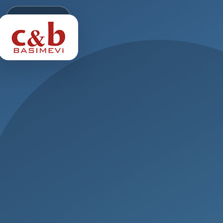
Startseite
Ueber Uns
Produkte
Leistungen
Referenzen
Kontakt
TR
EN
DE